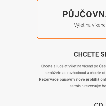
PŮJČOVN
Výlet na víken
CHCETE S
Chcete si udělat výlet na víkend po Čes
nemůžete se rozhodnout a chcete si b
Rezervace půjčovny nově probíhá onl
termín a rezervujte b
CO 