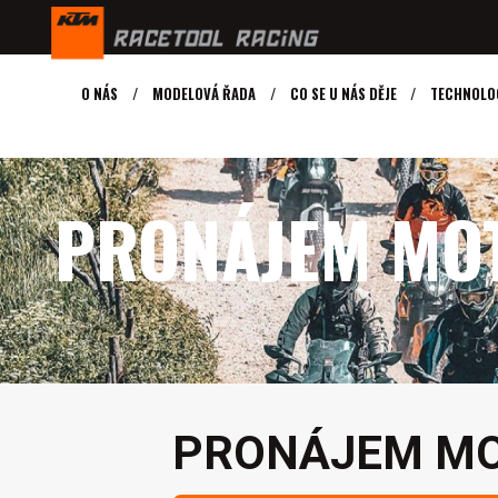
O NÁS
MODELOVÁ ŘADA
CO SE U NÁS DĚJE
TECHNOLO
PRONÁJEM MO
PRONÁJEM M