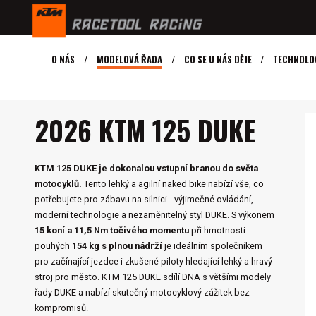
O NÁS
MODELOVÁ ŘADA
CO SE U NÁS DĚJE
TECHNOLO
MODELY KTM
NAKED
2026 KTM 125 DUKE
2026 KTM 125 DUKE
KTM 125 DUKE je dokonalou vstupní branou do světa
motocyklů.
Tento lehký a agilní naked bike nabízí vše, co
potřebujete pro zábavu na silnici - výjimečné ovládání,
moderní technologie a nezaměnitelný styl DUKE. S výkonem
15 koní a 11,5 Nm točivého momentu
při hmotnosti
pouhých
154 kg s plnou nádrží
je ideálním společníkem
pro začínající jezdce i zkušené piloty hledající lehký a hravý
stroj pro město. KTM 125 DUKE sdílí DNA s většími modely
řady DUKE a nabízí skutečný motocyklový zážitek bez
kompromisů.