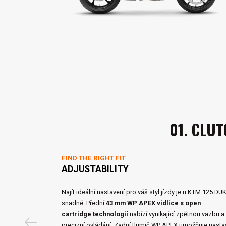
01. CLUT
FIND THE RIGHT FIT
ADJUSTABILITY
Najít ideální nastavení pro váš styl jízdy je u KTM 125 DU
snadné. Přední
43 mm WP APEX vidlice s open
cartridge technologií
nabízí vynikající zpětnou vazbu a
precizní ovládání. Zadní tlumič WP APEX umožňuje nastav