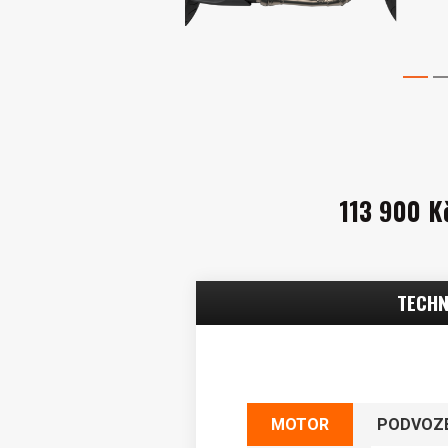
1
113 900 K
TECHN
MOTOR
PODVOZ