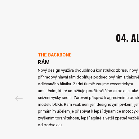
04. A
THE BACKBONE
RÁM
Nový design využívá dvoudílnou konstrukci: zbrusu nový
příhradový hlavní rám doplňuje podsedlový rám z tlakov
odlévaného hliníku. Zadní tlumič zaujme excentrickým
umístěním, které umožňuje použití většího airboxu a také
snížení výšky sedla. Zároveň přispívá k agresivnímu post
modelu DUKE. Rám však není jen designovým prvkem, je
primárním účelem je přispívat k lepší dynamice motocykl
zvýšením torzní tuhosti, lepší agilitě a větší zpětné vazb
od podvozku.