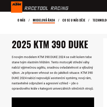
O NÁS
MODELOVÁ ŘADA
CO SE U NÁS DĚJE
TECHNOLO
MODELY KTM
NAKED
2025 KTM 390 DUKE
2025 KTM 390 DUKE
S novým modelem KTM 390 DUKE 2024 se svět kolem tebe
stane tvým vlastním hřištěm. Tento motocykl střední váhy
nabízí výjimečnou agilitu, snadnou ovladatelnost a výbušný
výkon. Je připraven vrhnout se do jakékoli situace. KTM 390
DUKE 2024 nabízí nejnovější asistenční systémy, nový rám,
nastavitelné odpružení a agresivní vzhled – jde o
opravdového krále v kategorii univerzálních silničních strojů.