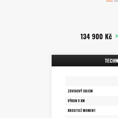
1
134 900 Kč
S
TECHN
ZDVIHOVÝ OBJEM
VÝKON V KW
KROUTICÍ MOMENT