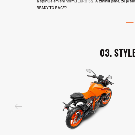
a splňuje emisní normu EURO 5.2. A zmínili jsme, že je ta
READY TO RACE?
1
03. STYL