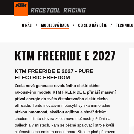
O NÁS
MODELOVÁ ŘADA
CO SE U NÁS DĚJE
TECHNOLO
MODELY KTM
E RIDE
KTM FREERIDE E 2027
KTM FREERIDE E 2027
KTM FREERIDE E 2027 - PURE
ELECTRIC FREEDOM
Zcela nová generace revolučního elektrického
rakouského modelu KTM FREERIDE E přináší masivní
příval energie do světa čistokrevného elektrického
offroadu.
Tento inovativní motocykl vyniká mimořádně
nízkou hmotností, skvělou agilitou
a téměř tichým
chodem. Tímto otevírá zcela nové možnosti ježdění na
trailech a v místech, kam se běžné spalovací stroje kvůli
hlučnosti nebo emisím nedostanou. Stroj je plně připraven