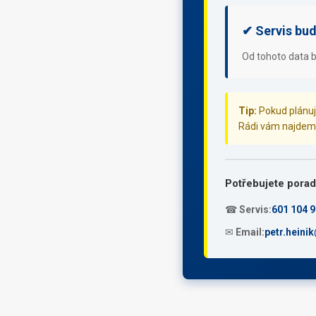
✔ Servis bud
Od tohoto data b
Tip:
Pokud plánuje
Rádi vám najdeme 
Potřebujete porad
☎
Servis:
601 104 
✉
Email:
petr.heini