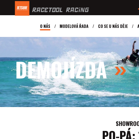
O NÁS
MODELOVÁ ŘADA
CO SE U NÁS DĚJE
DEMOJÍZDA
SHOWROOM
PO-PÁ: 