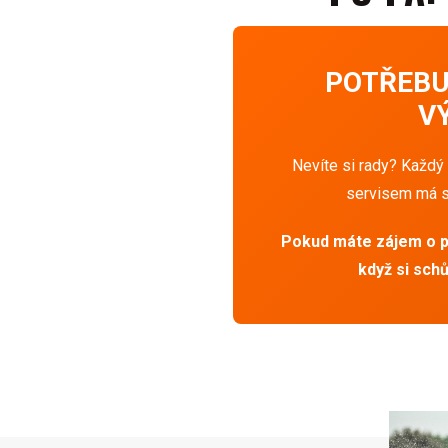
POTŘEBU
V
Nevíte si rady? Každ
servisem má sv
Pokud máte zájem o p
když si sch