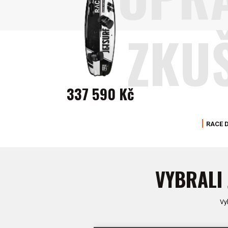
ZKU
337 590 Kč
RACE D
VYBRALI 
Vy