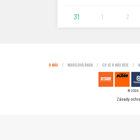
31
1
2
O NÁS
MODELOVÁ ŘADA
CO SE U NÁS DĚJE
A
© 2026 
Zásady ochra